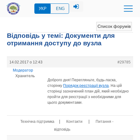
УКР
ENG
Список форумів
Відповідь у темі: Документи для
отримання доступу до вузла
14.02.2017 о 12:43
#29785
Модератор
Хранитель
Доброго дня! Перегляньте, будь-ласка,
сторінку
Порядок реєстрації вузла
. На цій
сторінці зазначений план дій, який необхідно
пройти для реєстрації з необхідними для
цього документами.
|
|
Технічна підтримка
Контакти
Питання -
відповідь