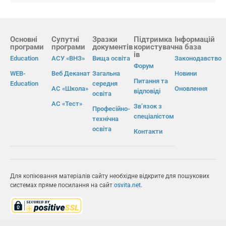
Основні
Супутні
Зразки
Підтримка
Інформацій
програми
програми
документів
користувач
на база
ів
Education
АСУ «ВНЗ»
Вища освіта
Законодавство
Форум
WEB-
Веб Деканат
Загальна
Новини
Питання та
Education
середня
АС «Школа»
Оновлення
відповіді
освіта
АС «Тест»
Зв’язок з
Професійно-
спеціалістом
технічна
освіта
Контакти
Для копіювання матеріалів сайту необхідне відкрите для пошукових
системах пряме посилання на сайт
osvita.net
.