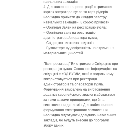
навчальних закладів».
4. Для завершення реестрації, отримання
карток оператора вузла та карт-рідерів
необхідно приїхати до «Відділ реєстру
навчальних закладів». З собою привезти:
– Оригінал Заяви на реєстрацію вузла;
– Оригінали заяв на реєстрацію
адміністратора/оператора вузла;
– Свідоцтво платника податків;
– Бухгалтерську довіренність на отримання
матеріальних цінностей.
Після реєстрації Ви отримаєте Свідоцтво про
реєстрацію вузла. Основною інформацією на
свідоцтві є КОД ВУЗЛА, який в подальшому
використовується при реєстрації
адміністраторів та операторів вузла.
Формування замовлень на виготовлення
додатків європейського зразка відбувається
за тими самими принципами, що й на
виготовлення дипломів. Для забезпечення
формування електронного замовлення
необхідно підготувати довідники навчальних
закладів, які будуть внесені до програми
збору даних.