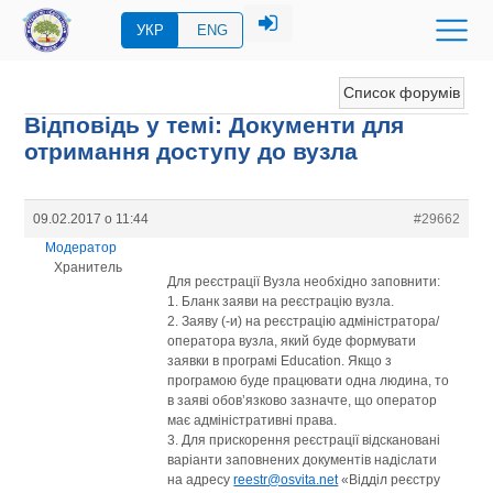
УКР
ENG
Список форумів
Відповідь у темі: Документи для
отримання доступу до вузла
09.02.2017 о 11:44
#29662
Модератор
Хранитель
Для реєстрації Вузла необхідно заповнити:
1. Бланк заяви на реєстрацію вузла.
2. Заяву (-и) на реєстрацію адміністратора/
оператора вузла, який буде формувати
заявки в програмі Education. Якщо з
програмою буде працювати одна людина, то
в заяві обов’язково зазначте, що оператор
має адміністративні права.
3. Для прискорення реєстрації відскановані
варіанти заповнених документів надіслати
на адресу
reestr@osvita.net
«Відділ реєстру