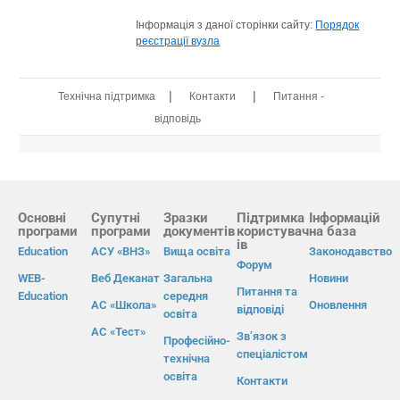
Інформація з даної сторінки сайту:
Порядок
реєстрації вузла
|
|
Технічна підтримка
Контакти
Питання -
відповідь
Основні
Супутні
Зразки
Підтримка
Інформацій
програми
програми
документів
користувач
на база
ів
Education
АСУ «ВНЗ»
Вища освіта
Законодавство
Форум
WEB-
Веб Деканат
Загальна
Новини
Питання та
Education
середня
АС «Школа»
Оновлення
відповіді
освіта
АС «Тест»
Зв’язок з
Професійно-
спеціалістом
технічна
освіта
Контакти