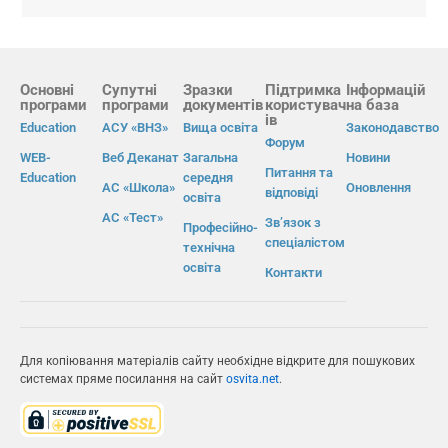
Основні
Супутні
Зразки
Підтримка
Інформацій
програми
програми
документів
користувач
на база
ів
Education
АСУ «ВНЗ»
Вища освіта
Законодавство
Форум
WEB-
Веб Деканат
Загальна
Новини
Питання та
Education
середня
АС «Школа»
Оновлення
відповіді
освіта
АС «Тест»
Зв’язок з
Професійно-
спеціалістом
технічна
освіта
Контакти
Для копіювання матеріалів сайту необхідне відкрите для пошукових
системах пряме посилання на сайт
osvita.net
.