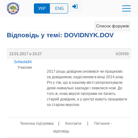
УКР
ENG
Список форумів
Відповідь у темі: DOVIDNYK.DOV
13.01.2017 о 10:27
#29599
Schkola94
Учасник
2017 роцы довідник оновився чи працюємо
за довідником, надіслиним в кінці 2014 року.
Річ у тім, що в нашому місті реорганізували
деякі навчальні заклади і зявилися нові. До
того ж, нова версія програми не бачить
старий довідник, а у центрі кажуть працювати
за старою версією.
|
|
Технічна підтримка
Контакти
Питання -
відповідь