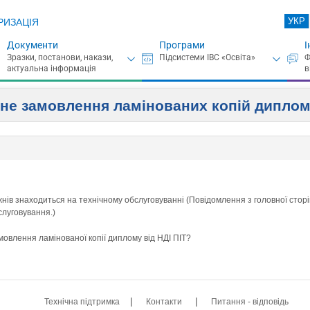
УКР
РИЗАЦІЯ
Документи
Програми
І
ьне замовлення ламінованих копій дипломі
жнів знаходиться на технічному обслуговуванні (Повідомлення з головної сторі
слуговування.)
мовлення ламінованої копії диплому від НДІ ПІТ?
|
|
Технічна підтримка
Контакти
Питання - відповідь