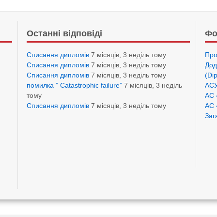
Останні відповіді
Фо
Списання дипломів
7 місяців, 3 неділь тому
Про
Списання дипломів
7 місяців, 3 неділь тому
Дод
Списання дипломів
7 місяців, 3 неділь тому
(Di
помилка ” Catastrophic failure”
7 місяців, 3 неділь
АСУ
тому
АС 
Списання дипломів
7 місяців, 3 неділь тому
АС 
Заг