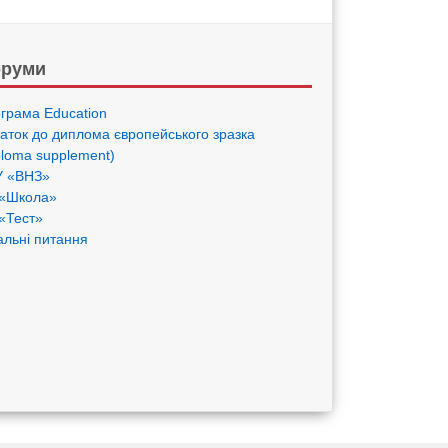
руми
грама Eduсation
аток до диплома європейського зразка
ploma supplement)
 «ВНЗ»
«Школа»
«Тест»
альні питання