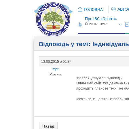
АВТО
ГОЛОВНА
Про ІВС «Освіта»
Відповідь у темі: Індивідуал
13.08.2015 о 01:34
mpr
Учасник
stas567
, дякую за відповідь!
Однак цей сайт вже декілька ти
проходить планове технічне об
Можливо, є ще якісь способи за