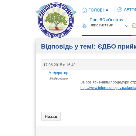
АВТО
ГОЛОВНА
Про ІВС «Освіта»
Відповідь у темі: ЄДБО при
17.06.2015 о 16:49
Модератор
Модератор
За роз’ясненням процедури отри
http://www.inforesurs.gov.ua/konta