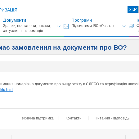
УКР
РИЗАЦІЯ
Документи
Програми
І
ймає замовлення на документи про ВО?
мання номерів на документи про вищу освіту в ЄДЕБО та верифікацію наказів
ktu.html
|
|
Технічна підтримка
Контакти
Питання - відповідь