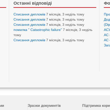
Останні відповіді
Фо
Списання дипломів
7 місяців, 3 неділь тому
Про
Списання дипломів
7 місяців, 3 неділь тому
Дод
Списання дипломів
7 місяців, 3 неділь тому
(Di
помилка ” Catastrophic failure”
7 місяців, 3 неділь
АСУ
тому
АС 
Списання дипломів
7 місяців, 3 неділь тому
АС 
Заг
ами
Зразки документів
Підтримка кори