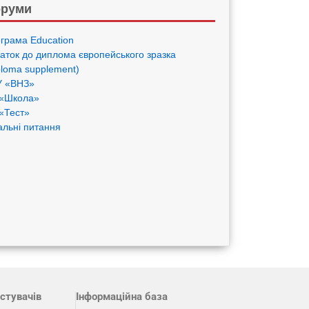
руми
грама Eduсation
аток до диплома європейського зразка
ploma supplement)
 «ВНЗ»
«Школа»
«Тест»
альні питання
стувачів
Інформаційна база