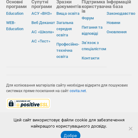
Основні
Супутні
Зразки
Підтримка
Інформацій
програми
програми
документів
користувач
на база
ів
Education
АСУ «ВНЗ»
Вища освіта
Законодавство
Форум
WEB-
Веб Деканат
Загальна
Новини
Питання та
Education
середня
АС «Школа»
Оновлення
відповіді
освіта
АС «Тест»
Зв’язок з
Професійно-
спеціалістом
технічна
освіта
Контакти
Для копіювання матеріалів сайту необхідне відкрите для пошукових
системах пряме посилання на сайт
osvita.net
.
© Інформаційно-виробнича система «Освіта» 2026.
Цей сайт використовує файли cookie для забезпечення
найкращого користувацького досвіду.
ІВС «ОСВІТА»
Добре