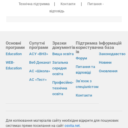
|
|
Технічна підтримка
Контакти
Питання -
відповідь
Основні
Супутні
Зразки
Підтримка
Інформацій
програми
програми
документів
користувач
на база
ів
Education
АСУ «ВНЗ»
Вища освіта
Законодавство
Форум
WEB-
Веб Деканат
Загальна
Новини
Питання та
Education
середня
АС «Школа»
Оновлення
відповіді
освіта
АС «Тест»
Зв’язок з
Професійно-
спеціалістом
технічна
освіта
Контакти
Для копіювання матеріалів сайту необхідне відкрите для пошукових
системах пряме посилання на сайт
osvita.net
.