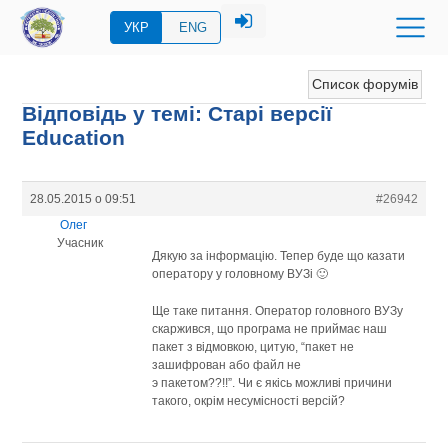
УКР
ENG
Список форумів
Відповідь у темі: Старі версії
Education
28.05.2015 о 09:51
#26942
Олег
Учасник
Дякую за інформацію. Тепер буде що казати
оператору у головному ВУЗі 🙂
Ще таке питання. Оператор головного ВУЗу
скаржився, що програма не приймає наш
пакет з відмовкою, цитую, “пакет не
зашифрован або файл не
э пакетом??!!”. Чи є якісь можливі причини
такого, окрім несумісності версій?