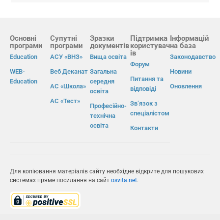
Основні
Супутні
Зразки
Підтримка
Інформацій
програми
програми
документів
користувач
на база
ів
Education
АСУ «ВНЗ»
Вища освіта
Законодавство
Форум
WEB-
Веб Деканат
Загальна
Новини
Питання та
Education
середня
АС «Школа»
Оновлення
відповіді
освіта
АС «Тест»
Зв’язок з
Професійно-
спеціалістом
технічна
освіта
Контакти
Для копіювання матеріалів сайту необхідне відкрите для пошукових
системах пряме посилання на сайт
osvita.net
.