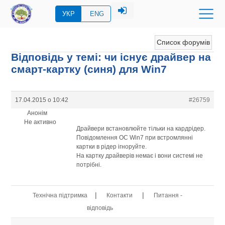
УКР
ENG
Список форумів
Відповідь у темі: чи існує драйвер на
смарт-картку (синя) для Win7
17.04.2015 о 10:42
#26759
Анонім
Не активно
Драйвери встановлюйте тільки на кардрідер.
Повідомлення ОС Win7 при встромлянні
картки в рідер ігноруйте.
На картку драйверів немає і вони системі не
потрібні.
|
|
Технічна підтримка
Контакти
Питання -
відповідь