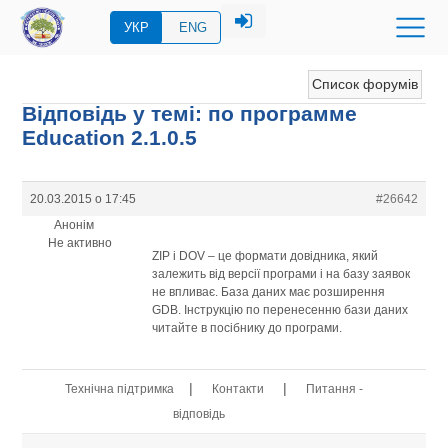
УКР
ENG
Список форумів
Відповідь у темі: по программе
Education 2.1.0.5
20.03.2015 о 17:45
#26642
Анонім
Не активно
ZIP і DOV – це формати довідника, який
залежить від версії програми і на базу заявок
не впливає. База даних має розширення
GDB. Інструкцію по перенесенню бази даних
читайте в посібнику до програми.
|
|
Технічна підтримка
Контакти
Питання -
відповідь