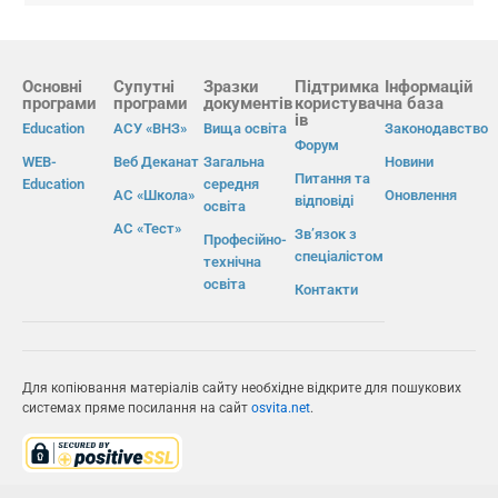
Основні
Супутні
Зразки
Підтримка
Інформацій
програми
програми
документів
користувач
на база
ів
Education
АСУ «ВНЗ»
Вища освіта
Законодавство
Форум
WEB-
Веб Деканат
Загальна
Новини
Питання та
Education
середня
АС «Школа»
Оновлення
відповіді
освіта
АС «Тест»
Зв’язок з
Професійно-
спеціалістом
технічна
освіта
Контакти
Для копіювання матеріалів сайту необхідне відкрите для пошукових
системах пряме посилання на сайт
osvita.net
.