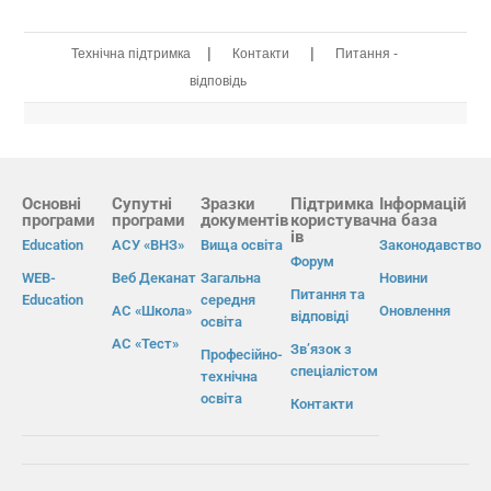
|
|
Технічна підтримка
Контакти
Питання -
відповідь
Основні
Супутні
Зразки
Підтримка
Інформацій
програми
програми
документів
користувач
на база
ів
Education
АСУ «ВНЗ»
Вища освіта
Законодавство
Форум
WEB-
Веб Деканат
Загальна
Новини
Питання та
Education
середня
АС «Школа»
Оновлення
відповіді
освіта
АС «Тест»
Зв’язок з
Професійно-
спеціалістом
технічна
освіта
Контакти