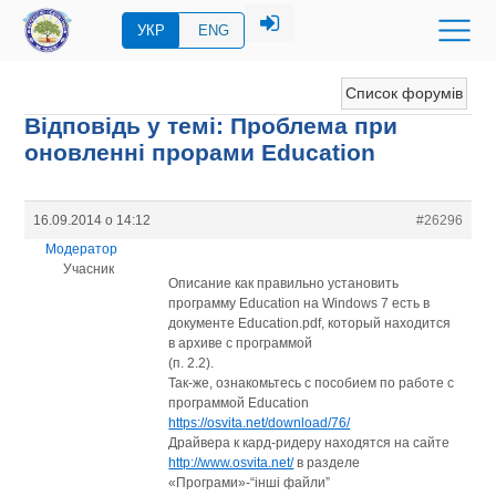
УКР
ENG
Список форумів
Відповідь у темі: Проблема при
оновленні прорами Education
16.09.2014 о 14:12
#26296
Модератор
Учасник
Описание как правильно установить
программу Education на Windows 7 есть в
документе Education.pdf, который находится
в архиве с программой
(п. 2.2).
Так-же, ознакомьтесь с пособием по работе с
программой Education
https://osvita.net/download/76/
Драйвера к кард-ридеру находятся на сайте
http://www.osvita.net/
в разделе
«Програми»-“інші файли”