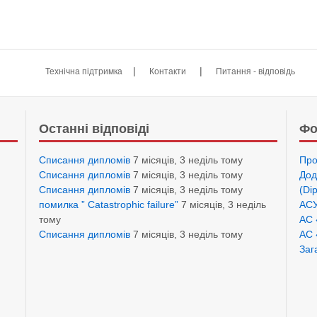
|
|
Технічна підтримка
Контакти
Питання - відповідь
Останні відповіді
Фо
Списання дипломів
7 місяців, 3 неділь тому
Про
Списання дипломів
7 місяців, 3 неділь тому
Дод
Списання дипломів
7 місяців, 3 неділь тому
(Di
помилка ” Catastrophic failure”
7 місяців, 3 неділь
АСУ
тому
АС 
Списання дипломів
7 місяців, 3 неділь тому
АС 
Заг