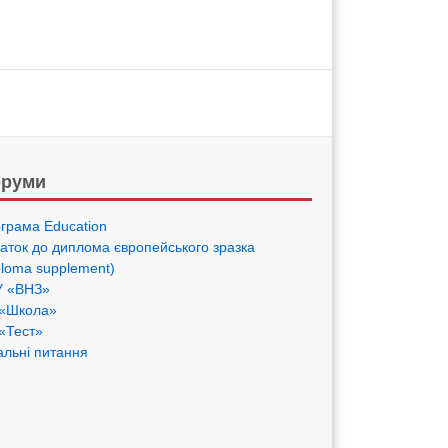
руми
грама Eduсation
аток до диплома європейського зразка
ploma supplement)
 «ВНЗ»
«Школа»
«Тест»
альні питання