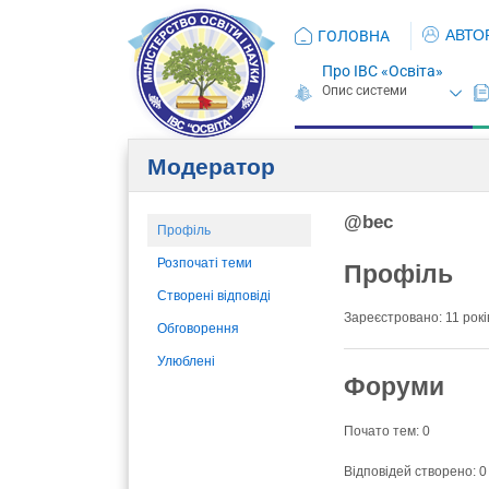
АВТО
ГОЛОВНА
Про ІВС «Освіта»
Модератор
@bec
Профіль
Розпочаті теми
Профіль
Створені відповіді
Зареєстровано: 11 років
Обговорення
Улюблені
Форуми
Почато тем: 0
Відповідей створено: 0