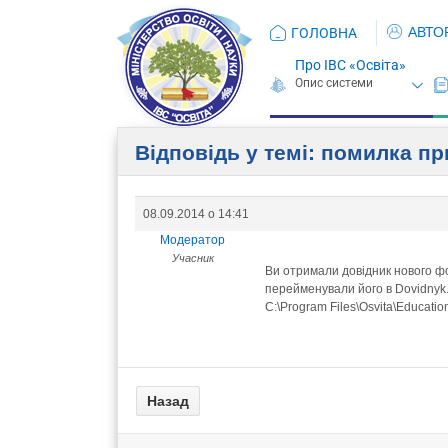
АВТО
ГОЛОВНА
Про ІВС «Освіта»
Відповідь у темі: помилка пр
08.09.2014 о 14:41
Модератор
Учасник
Ви отримали довідник нового 
перейменували його в Dovidnyk.
C:\Program Files\Osvita\Education