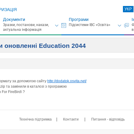
УКР
РИЗАЦІЯ
Документи
Програми
І
и оновленні Education 2044
формату за допомогою сайту
http://dodatok.osvita.net/
zip та замінили в каталозі з програмою
 For FireBird\ ?
|
|
Технічна підтримка
Контакти
Питання - відповідь