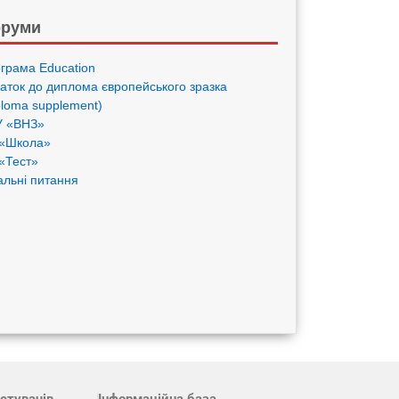
руми
грама Eduсation
аток до диплома європейського зразка
ploma supplement)
 «ВНЗ»
«Школа»
«Тест»
альні питання
стувачів
Інформаційна база