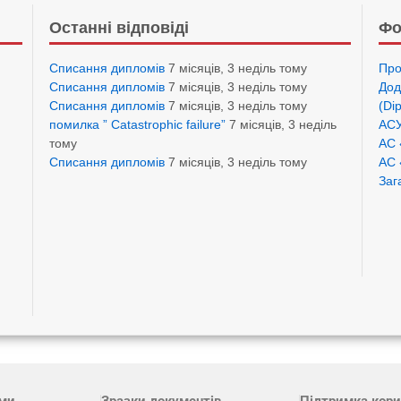
Останні відповіді
Фо
Списання дипломів
7 місяців, 3 неділь тому
Про
Списання дипломів
7 місяців, 3 неділь тому
Дод
Списання дипломів
7 місяців, 3 неділь тому
(Di
помилка ” Catastrophic failure”
7 місяців, 3 неділь
АСУ
тому
АС 
Списання дипломів
7 місяців, 3 неділь тому
АС 
Заг
ами
Зразки документів
Підтримка кори