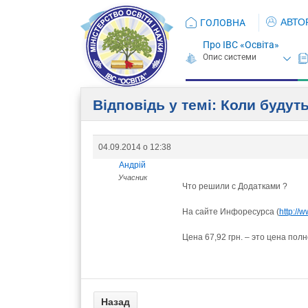
АВТО
ГОЛОВНА
Про ІВС «Освіта»
Відповідь у темі: Коли будуть
04.09.2014 о 12:38
Андрій
Учасник
Что решили с Додатками ?
На сайте Инфоресурса (
http://
Цена 67,92 грн. – это цена пол