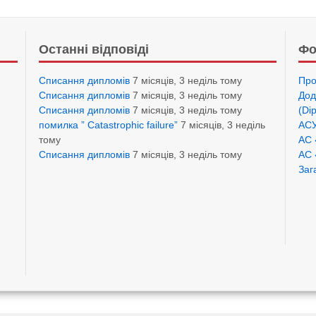
Останні відповіді
Фо
Списання дипломів
7 місяців, 3 неділь тому
Про
Списання дипломів
7 місяців, 3 неділь тому
Дод
Списання дипломів
7 місяців, 3 неділь тому
(Di
помилка ” Catastrophic failure”
7 місяців, 3 неділь
АСУ
тому
АС 
Списання дипломів
7 місяців, 3 неділь тому
АС 
Заг