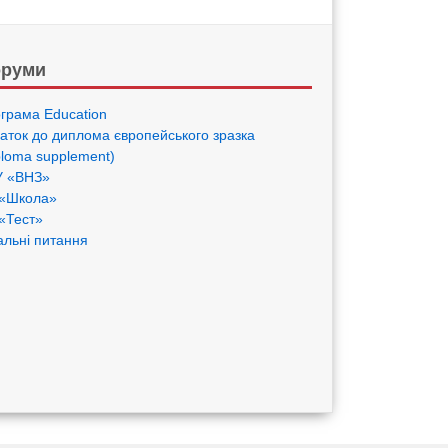
руми
грама Eduсation
аток до диплома європейського зразка
ploma supplement)
 «ВНЗ»
«Школа»
«Тест»
альні питання