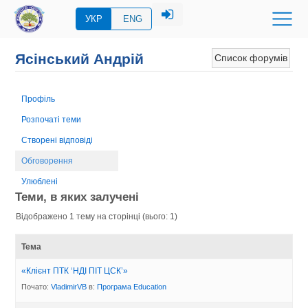
УКР
ENG
Ясінський Андрій
Список форумів
Профіль
Розпочаті теми
Створені відповіді
Обговорення
Улюблені
Теми, в яких залучені
Відображено 1 тему на сторінці (вього: 1)
Тема
«Клієнт ПТК ‘НДІ ПІТ ЦСК’»
Почато:
VladimirVB
в:
Програма Eduсation