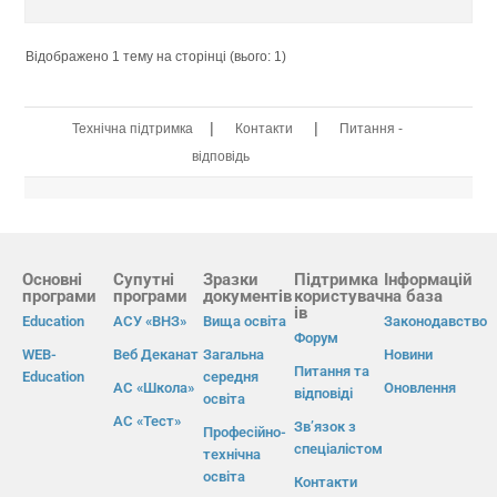
Відображено 1 тему на сторінці (вього: 1)
|
|
Технічна підтримка
Контакти
Питання -
відповідь
Основні
Супутні
Зразки
Підтримка
Інформацій
програми
програми
документів
користувач
на база
ів
Education
АСУ «ВНЗ»
Вища освіта
Законодавство
Форум
WEB-
Веб Деканат
Загальна
Новини
Питання та
Education
середня
АС «Школа»
Оновлення
відповіді
освіта
АС «Тест»
Зв’язок з
Професійно-
спеціалістом
технічна
освіта
Контакти