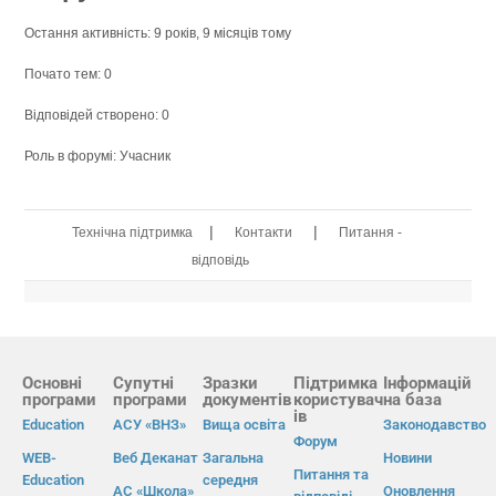
Остання активність: 9 років, 9 місяців тому
Почато тем: 0
Відповідей створено: 0
Роль в форумі: Учасник
|
|
Технічна підтримка
Контакти
Питання -
відповідь
Основні
Супутні
Зразки
Підтримка
Інформацій
програми
програми
документів
користувач
на база
ів
Education
АСУ «ВНЗ»
Вища освіта
Законодавство
Форум
WEB-
Веб Деканат
Загальна
Новини
Питання та
Education
середня
АС «Школа»
Оновлення