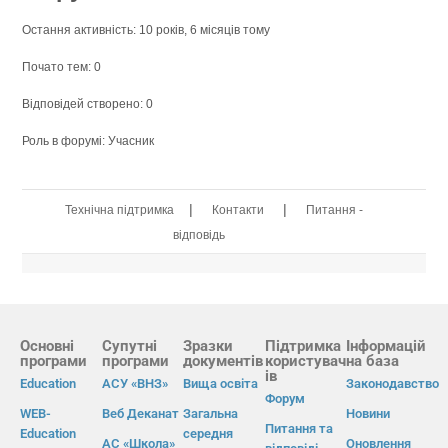
Остання активність: 10 років, 6 місяців тому
Почато тем: 0
Відповідей створено: 0
Роль в форумі: Учасник
|
|
Технічна підтримка
Контакти
Питання -
відповідь
Основні
Супутні
Зразки
Підтримка
Інформацій
програми
програми
документів
користувач
на база
ів
Education
АСУ «ВНЗ»
Вища освіта
Законодавство
Форум
WEB-
Веб Деканат
Загальна
Новини
Питання та
Education
середня
АС «Школа»
Оновлення