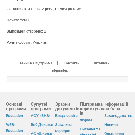
Остання активність: 2 роки, 10 місяців тому
Почато тем: 0
Відповідей створено: 2
Роль в форумі: Учасник
|
|
Технічна підтримка
Контакти
Питання -
відповідь
Основні
Супутні
Зразки
Підтримка
Інформацій
програми
програми
документів
користувач
на база
ів
Education
АСУ «ВНЗ»
Вища освіта
Законодавство
Форум
WEB-
Веб Деканат
Загальна
Новини
Питання та
Education
середня
АС «Школа»
Оновлення