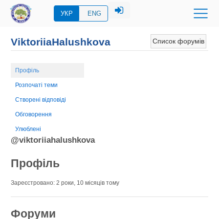
УКР
ENG
ViktoriiaHalushkova
Список форумів
Профіль
Розпочаті теми
Створені відповіді
Обговорення
Улюблені
@viktoriiahalushkova
Профіль
Зареєстровано: 2 роки, 10 місяців тому
Форуми