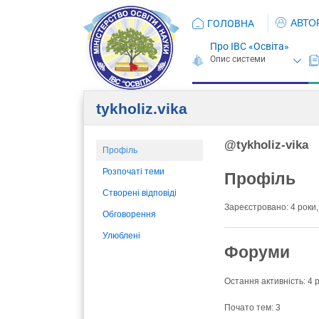
АВТО
ГОЛОВНА
Про ІВС «Освіта»
tykholiz.vika
@tykholiz-vika
Профіль
Розпочаті теми
Профіль
Створені відповіді
Зареєстровано: 4 роки,
Обговорення
Улюблені
Форуми
Остання активність: 4 р
Почато тем: 3