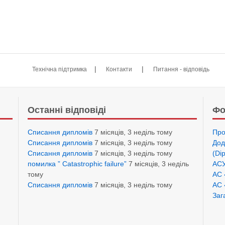
|
|
Технічна підтримка
Контакти
Питання - відповідь
Останні відповіді
Фо
Списання дипломів
7 місяців, 3 неділь тому
Про
Списання дипломів
7 місяців, 3 неділь тому
Дод
Списання дипломів
7 місяців, 3 неділь тому
(Di
помилка ” Catastrophic failure”
7 місяців, 3 неділь
АСУ
тому
АС 
Списання дипломів
7 місяців, 3 неділь тому
АС 
Заг