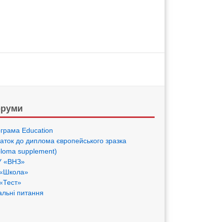
руми
грама Eduсation
аток до диплома європейського зразка
ploma supplement)
 «ВНЗ»
«Школа»
«Тест»
альні питання