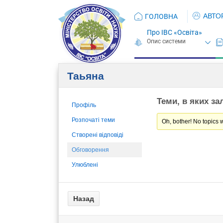
АВТО
ГОЛОВНА
Про ІВС «Освіта»
Таьяна
Теми, в яких за
Профіль
Розпочаті теми
Oh, bother! No topics 
Створені відповіді
Обговорення
Улюблені