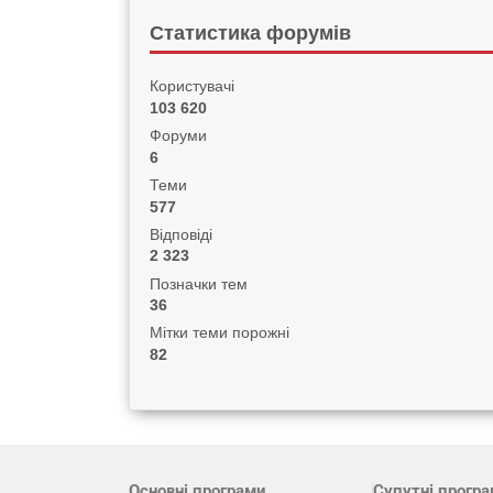
Статистика форумів
Користувачі
103 620
Форуми
6
Теми
577
Відповіді
2 323
Позначки тем
36
Мітки теми порожні
82
Основні програми
Супутні прогр