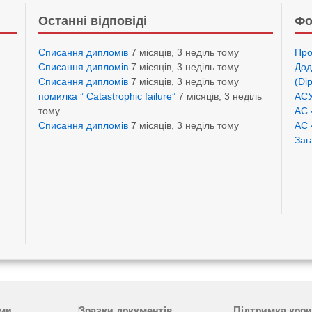
Останні відповіді
Фо
Списання дипломів
7 місяців, 3 неділь тому
Про
Списання дипломів
7 місяців, 3 неділь тому
Дод
Списання дипломів
7 місяців, 3 неділь тому
(Di
помилка ” Catastrophic failure”
7 місяців, 3 неділь
АСУ
тому
АС 
Списання дипломів
7 місяців, 3 неділь тому
АС 
Заг
ами
Зразки документів
Підтримка кори