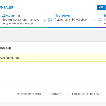
УКР
РИЗАЦІЯ
Документи
Програми
І
лучені
were found here.
|
|
Технічна підтримка
Контакти
Питання - відповідь