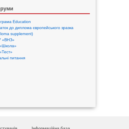
руми
грама Eduсation
аток до диплома європейського зразка
ploma supplement)
 «ВНЗ»
«Школа»
«Тест»
альні питання
стувачів
Інформаційна база