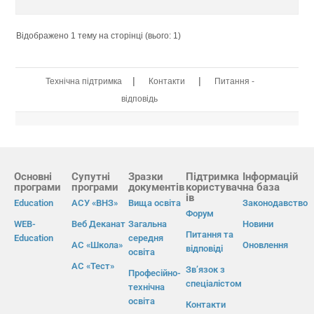
Відображено 1 тему на сторінці (вього: 1)
|
|
Технічна підтримка
Контакти
Питання -
відповідь
Основні
Супутні
Зразки
Підтримка
Інформацій
програми
програми
документів
користувач
на база
ів
Education
АСУ «ВНЗ»
Вища освіта
Законодавство
Форум
WEB-
Веб Деканат
Загальна
Новини
Питання та
Education
середня
АС «Школа»
Оновлення
відповіді
освіта
АС «Тест»
Зв’язок з
Професійно-
спеціалістом
технічна
освіта
Контакти