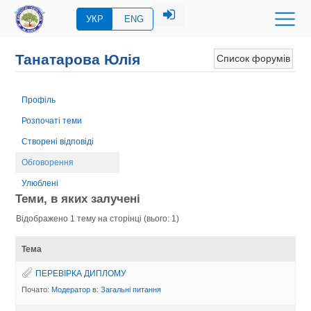
УКР
ENG
Танатарова Юлія
Список форумів
Профіль
Розпочаті теми
Створені відповіді
Обговорення
Улюблені
Теми, в яких залучені
Відображено 1 тему на сторінці (вього: 1)
Тема
ПЕРЕВIРКА ДИПЛОМУ
Почато:
Модератор
в:
Загальні питання