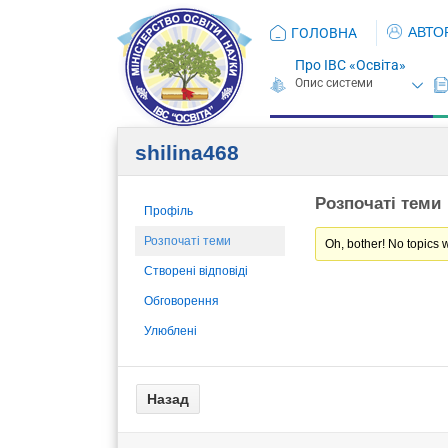
АВТО
ГОЛОВНА
Про ІВС «Освіта»
shilina468
Розпочаті теми
Профіль
Розпочаті теми
Oh, bother! No topics 
Створені відповіді
Обговорення
Улюблені