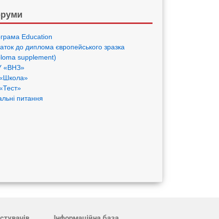
руми
грама Eduсation
аток до диплома європейського зразка
ploma supplement)
 «ВНЗ»
«Школа»
«Тест»
альні питання
стувачів
Інформаційна база