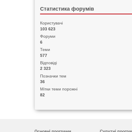
Статистика форумів
Користувачі
103 623
Форуми
6
Теми
577
Відповіді
2 323
Позначки тем
36
Мітки теми порожні
82
Основні програми
Супутні прогр