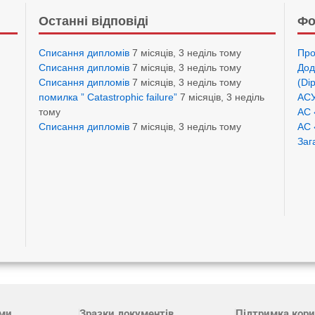
Останні відповіді
Фо
Списання дипломів
7 місяців, 3 неділь тому
Про
Списання дипломів
7 місяців, 3 неділь тому
Дод
Списання дипломів
7 місяців, 3 неділь тому
(Di
помилка ” Catastrophic failure”
7 місяців, 3 неділь
АСУ
тому
АС 
Списання дипломів
7 місяців, 3 неділь тому
АС 
Заг
ами
Зразки документів
Підтримка кори