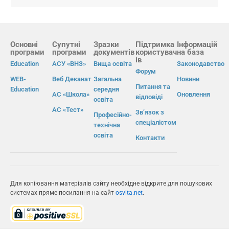
Основні
Супутні
Зразки
Підтримка
Інформацій
програми
програми
документів
користувач
на база
ів
Education
АСУ «ВНЗ»
Вища освіта
Законодавство
Форум
WEB-
Веб Деканат
Загальна
Новини
Питання та
Education
середня
АС «Школа»
Оновлення
відповіді
освіта
АС «Тест»
Зв’язок з
Професійно-
спеціалістом
технічна
освіта
Контакти
Для копіювання матеріалів сайту необхідне відкрите для пошукових
системах пряме посилання на сайт
osvita.net
.