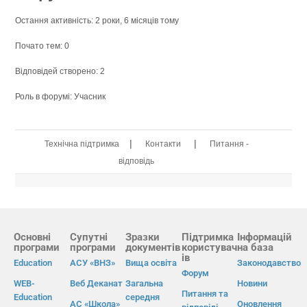
Остання активність: 2 роки, 6 місяців тому
Почато тем: 0
Відповідей створено: 2
Роль в форумі: Учасник
|
|
Технічна підтримка
Контакти
Питання -
відповідь
Основні
Супутні
Зразки
Підтримка
Інформацій
програми
програми
документів
користувач
на база
ів
Education
АСУ «ВНЗ»
Вища освіта
Законодавство
Форум
WEB-
Веб Деканат
Загальна
Новини
Питання та
Education
середня
АС «Школа»
Оновлення