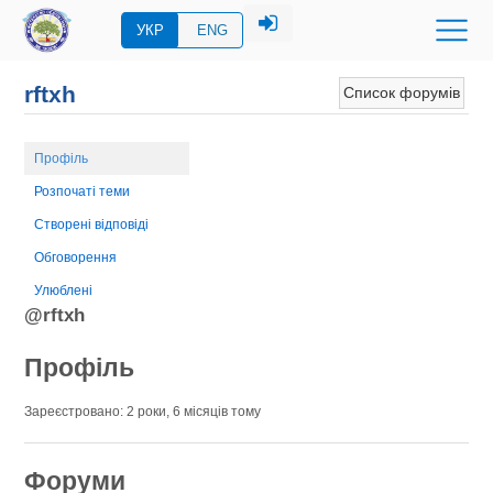
УКР
ENG
rftxh
Список форумів
Профіль
Розпочаті теми
Створені відповіді
Обговорення
Улюблені
@rftxh
Профіль
Зареєстровано: 2 роки, 6 місяців тому
Форуми