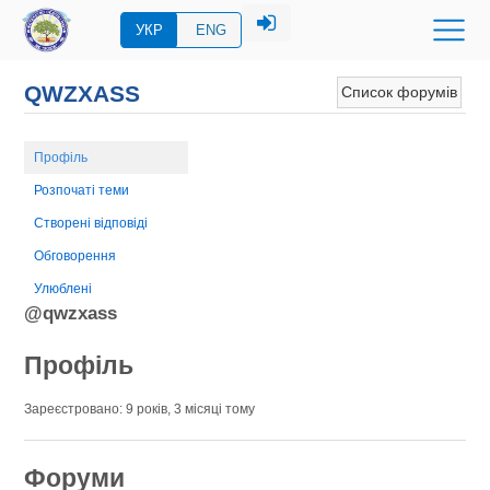
УКР
ENG
QWZXASS
Список форумів
Профіль
Розпочаті теми
Створені відповіді
Обговорення
Улюблені
@qwzxass
Профіль
Зареєстровано: 9 років, 3 місяці тому
Форуми