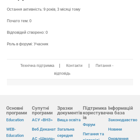
Остання активність: 9 років, 3 місяці тому
Почато тем: 0
Відповідей створено: 0
Роль в форумі: Учасник
|
|
Технічна підтримка
Контакти
Питання -
відповідь
Основні
Супутні
Зразки
Підтримка
Інформацій
програми
програми
документів
користувач
на база
ів
Education
АСУ «ВНЗ»
Вища освіта
Законодавство
Форум
WEB-
Веб Деканат
Загальна
Новини
Питання та
Education
середня
АС «Школа»
Оновлення