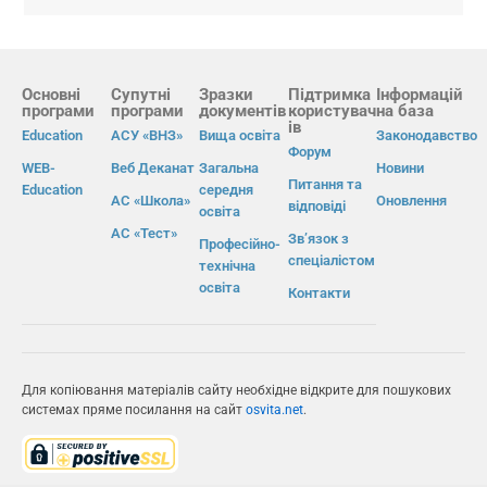
Основні
Супутні
Зразки
Підтримка
Інформацій
програми
програми
документів
користувач
на база
ів
Education
АСУ «ВНЗ»
Вища освіта
Законодавство
Форум
WEB-
Веб Деканат
Загальна
Новини
Питання та
Education
середня
АС «Школа»
Оновлення
відповіді
освіта
АС «Тест»
Зв’язок з
Професійно-
спеціалістом
технічна
освіта
Контакти
Для копіювання матеріалів сайту необхідне відкрите для пошукових
системах пряме посилання на сайт
osvita.net
.