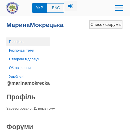
УКР
ENG
МаринаМокрецька
Список форумів
Профіль
Розпочаті теми
Створені відповіді
Обговорення
Улюблені
@marinamokrecka
Профіль
Зареєстровано: 11 років тому
Форуми