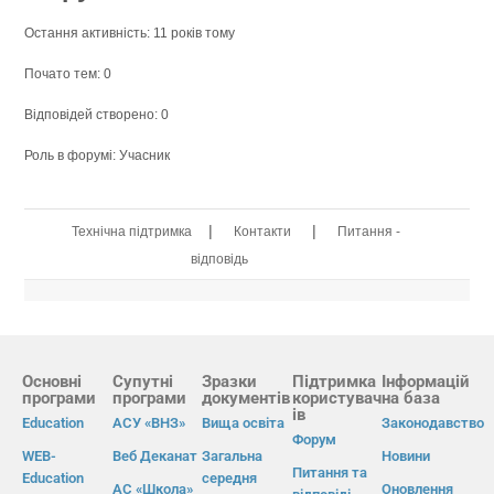
Остання активність: 11 років тому
Почато тем: 0
Відповідей створено: 0
Роль в форумі: Учасник
|
|
Технічна підтримка
Контакти
Питання -
відповідь
Основні
Супутні
Зразки
Підтримка
Інформацій
програми
програми
документів
користувач
на база
ів
Education
АСУ «ВНЗ»
Вища освіта
Законодавство
Форум
WEB-
Веб Деканат
Загальна
Новини
Питання та
Education
середня
АС «Школа»
Оновлення