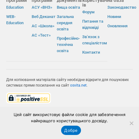
програми
програми
документів
користувач
на база
ів
Education
АСУ «ВНЗ»
Вища освіта
Законодавство
Форум
WEB-
Веб Деканат
Загальна
Новини
Питання та
Education
середня
АС «Школа»
Оновлення
відповіді
освіта
АС «Тест»
Зв’язок з
Професійно-
спеціалістом
технічна
освіта
Контакти
Для копіювання матеріалів сайту необхідне відкрите для пошукових
системах пряме посилання на сайт
osvita.net
.
© Інформаційно-виробнича система «Освіта» 2026.
Цей сайт використовує файли cookie для забезпечення
найкращого користувацького досвіду.
ІВС «ОСВІТА»
Добре