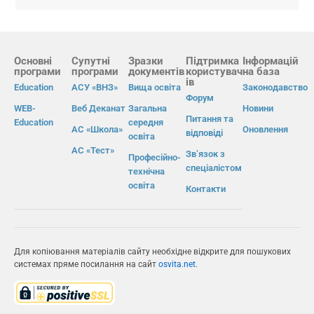
Основні
Супутні
Зразки
Підтримка
Інформацій
програми
програми
документів
користувач
на база
ів
Education
АСУ «ВНЗ»
Вища освіта
Законодавство
Форум
WEB-
Веб Деканат
Загальна
Новини
Питання та
Education
середня
АС «Школа»
Оновлення
відповіді
освіта
АС «Тест»
Зв’язок з
Професійно-
спеціалістом
технічна
освіта
Контакти
Для копіювання матеріалів сайту необхідне відкрите для пошукових
системах пряме посилання на сайт
osvita.net
.