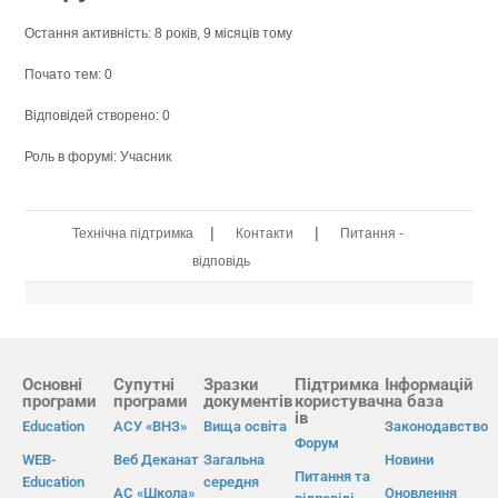
Остання активність: 8 років, 9 місяців тому
Почато тем: 0
Відповідей створено: 0
Роль в форумі: Учасник
|
|
Технічна підтримка
Контакти
Питання -
відповідь
Основні
Супутні
Зразки
Підтримка
Інформацій
програми
програми
документів
користувач
на база
ів
Education
АСУ «ВНЗ»
Вища освіта
Законодавство
Форум
WEB-
Веб Деканат
Загальна
Новини
Питання та
Education
середня
АС «Школа»
Оновлення