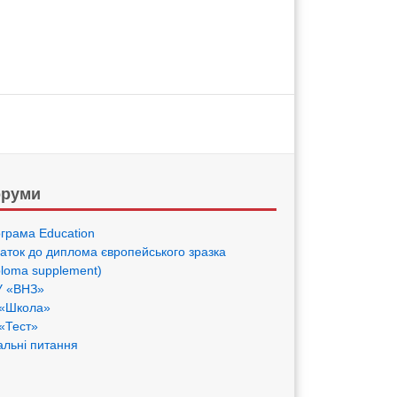
руми
грама Eduсation
аток до диплома європейського зразка
ploma supplement)
 «ВНЗ»
«Школа»
«Тест»
альні питання