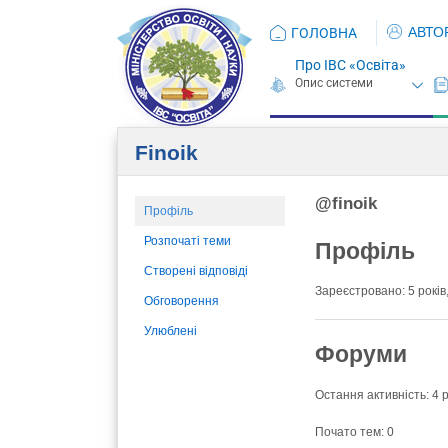
АВТО
ГОЛОВНА
Про ІВС «Освіта»
Finoik
@finoik
Профіль
Розпочаті теми
Профіль
Створені відповіді
Зареєстровано: 5 років,
Обговорення
Улюблені
Форуми
Остання активність: 4 р
Почато тем: 0