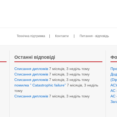
|
|
Технічна підтримка
Контакти
Питання - відповідь
Останні відповіді
Фо
Списання дипломів
7 місяців, 3 неділь тому
Про
Списання дипломів
7 місяців, 3 неділь тому
Дод
Списання дипломів
7 місяців, 3 неділь тому
(Di
помилка ” Catastrophic failure”
7 місяців, 3 неділь
АСУ
тому
АС 
Списання дипломів
7 місяців, 3 неділь тому
АС 
Заг