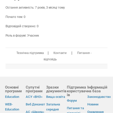
Остання активність: 7 років, 3 місяці тому
Почато тем: 0
Відповідей створено: 0
Роль в форумі: Учасник
|
|
Технічна підтримка
Контакти
Питання -
відповідь
Основні
Супутні
Зразки
Підтримка
Інформацій
програми
програми
документів
користувач
на база
ів
Education
АСУ «ВНЗ»
Вища освіта
Законодавство
Форум
WEB-
Веб Деканат
Загальна
Новини
Питання та
Education
середня
АС «Школа»
Оновлення