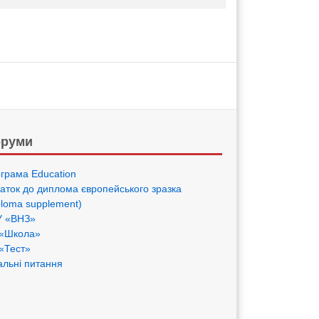
руми
грама Eduсation
аток до диплома європейського зразка
ploma supplement)
 «ВНЗ»
«Школа»
«Тест»
альні питання