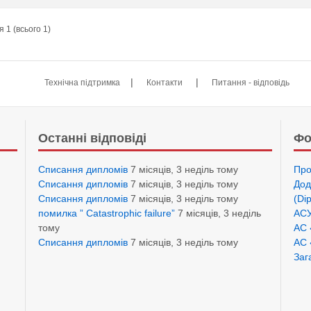
 1 (всього 1)
|
|
Технічна підтримка
Контакти
Питання - відповідь
Останні відповіді
Фо
Списання дипломів
7 місяців, 3 неділь тому
Про
Списання дипломів
7 місяців, 3 неділь тому
Дод
Списання дипломів
7 місяців, 3 неділь тому
(Di
помилка ” Catastrophic failure”
7 місяців, 3 неділь
АСУ
тому
АС 
Списання дипломів
7 місяців, 3 неділь тому
АС 
Заг