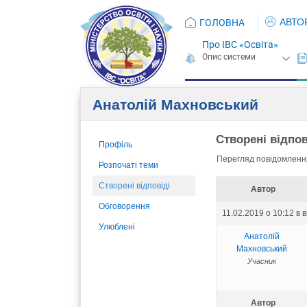
АВТО
ГОЛОВНА
Про ІВС «Освіта»
Анатолій Махновський
Створені відпов
Профіль
Перегляд повідомлення
Розпочаті теми
Створені відповіді
Автор
Обговорення
11.02.2019 о 10:12
в 
Улюблені
Анатолій
Махновський
Учасник
Автор