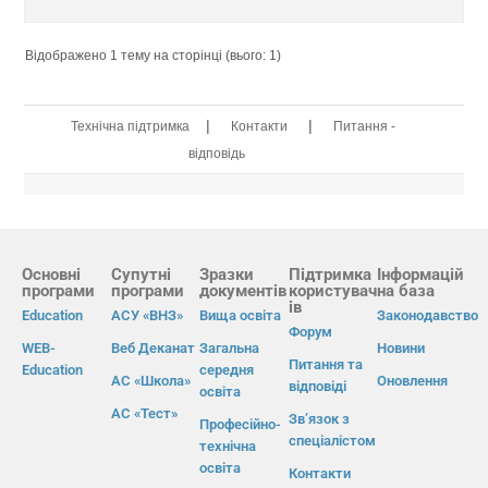
Відображено 1 тему на сторінці (вього: 1)
|
|
Технічна підтримка
Контакти
Питання -
відповідь
Основні
Супутні
Зразки
Підтримка
Інформацій
програми
програми
документів
користувач
на база
ів
Education
АСУ «ВНЗ»
Вища освіта
Законодавство
Форум
WEB-
Веб Деканат
Загальна
Новини
Питання та
Education
середня
АС «Школа»
Оновлення
відповіді
освіта
АС «Тест»
Зв’язок з
Професійно-
спеціалістом
технічна
освіта
Контакти