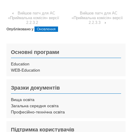
‹
Вийшов патч для АС
Вийшов патч для АС
«Приймальна комісія» версії
«Приймальна комісія» версії
2.2.3.2
2.2.3.3
›
Опубліковано у
Оновлення
Основні програми
Education
WEB-Education
Зразки документів
Вища освіта
Загальна середня освіта
Професійно-технічна освіта
Підтримка користувачів