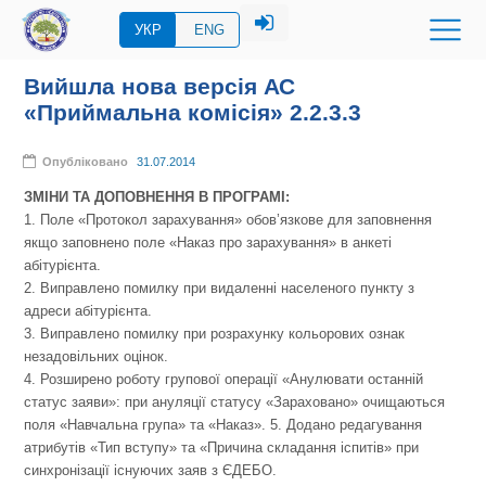
УКР
ENG
Вийшла нова версія АС
«Приймальна комісія» 2.2.3.3
Опубліковано
31.07.2014
ЗМІНИ ТА ДОПОВНЕННЯ В ПРОГРАМІ:
1. Поле
«
Протокол зарахування
»
обов’язкове для заповнення
якщо заповнено поле
«
Наказ про зарахування
»
в анкеті
абітурієнта.
2. Виправлено помилку при видаленні населеного пункту з
адреси абітурієнта.
3. Виправлено помилку при розрахунку кольорових ознак
незадовільних оцінок.
4. Розширено роботу групової операції
«
Анулювати останній
статус заяви
»
: при ануляції статусу
«
Зараховано
»
очищаються
поля
«
Навчальна група
»
та
«
Наказ
»
. 5. Додано редагування
атрибутів
«
Тип вступу
»
та
«
Причина складання іспитів
»
при
синхронізації існуючих заяв з ЄДЕБО.