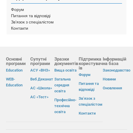
Форум
Питання та відповіді
Зв’язок з спеціалістом
Контакти
Основні
Супутні
Зразки
Підтримка
Інформацій
програми
програми
документів
користувач
на база
ів
Education
АСУ «ВНЗ»
Вища освіта
Законодавство
Форум
WEB-
Веб Деканат
Загальна
Новини
Питання та
Education
середня
АС «Школа»
Оновлення
відповіді
освіта
АС «Тест»
Зв’язок з
Професійно-
спеціалістом
технічна
освіта
Контакти