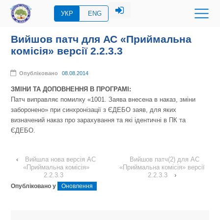
УКР
ENG
Вийшов патч для АС «Приймальна
комісія» версії 2.2.3.3
Опубліковано
08.08.2014
ЗМІНИ ТА ДОПОВНЕННЯ В ПРОГРАМІ:
Патч виправляє помилку
«
1001. Заява внесена в наказ, зміни
заборонено
»
при синхронізації з ЄДЕБО заяв, для яких
визначений наказ про зарахування та які ідентичні в ПК та
ЄДЕБО.
‹
Вийшла нова версія АС
Вийшов патч(2) для АС
«Приймальна комісія»
«Приймальна комісія» версії
2.2.3.3
2.2.3.3
›
Опубліковано у
Оновлення