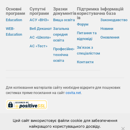
Основні
Супутні
Зразки
Підтримка
Інформацій
програми
програми
документів
користувач
на база
ів
Education
АСУ «ВНЗ»
Вища освіта
Законодавство
Форум
WEB-
Веб Деканат
Загальна
Новини
Питання та
Education
середня
АС «Школа»
Оновлення
відповіді
освіта
АС «Тест»
Зв’язок з
Професійно-
спеціалістом
технічна
освіта
Контакти
Для копіювання матеріалів сайту необхідне відкрите для пошукових
системах пряме посилання на сайт
osvita.net
.
© Інформаційно-виробнича система «Освіта» 2026.
Цей сайт використовує файли cookie для забезпечення
найкращого користувацького досвіду.
ІВС «ОСВІТА»