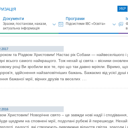
УКР
РИЗАЦІЯ
Документи
Програми
І
2.2017
роком та Різдвом Христовим! Настає рік Собаки — найвеселішого і р
ні всього самого найкращого. Тож нехай ці свята – вісники оновлен
овому році Ви зробили все те, про що так давно мріяли. Віримо, що у
доров’я, здійснення найзаповітніших бажань. Бажаємо від усієї душі 
…
ння бажаної мрії, вірних друзів та веселих
2.2016
ом Христовим! Новорічне свято – це завжди нові надії і сподівання, 
буде щедрим на сповнені мрії, подолані рубежі й перешкоди. Нехай 
еплоті, радості, які створюють дивовижне відчуття світла, злагоди і