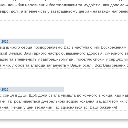
 кожен день був наповнений благополуччям та мудрістю, яка допомо
щедрої долі, а впевненість у завтрашньому дні хай назавжди наповн
4.2016
 і від щирого серця поздоровляємо Вас з наступаючим Воскресінням
ій! Зичимо Вам гарного настрою, відмінного здоров’я, сімейного зат
адію та впевненість у завтрашньому дні, поселяє спокій у серцях, у
а мир, любов та злагода запанують у Вашій оселі. Всіх Вам земних б
3.2016
 сонця в душі. Щоб доля світла увійшла до кожного віконця, хай нав
люстки, та розливаються джерельною водою кохання й щастя гомінкі 
ання. Нехай у цей весняний час здійсняться всі Ваші бажання!