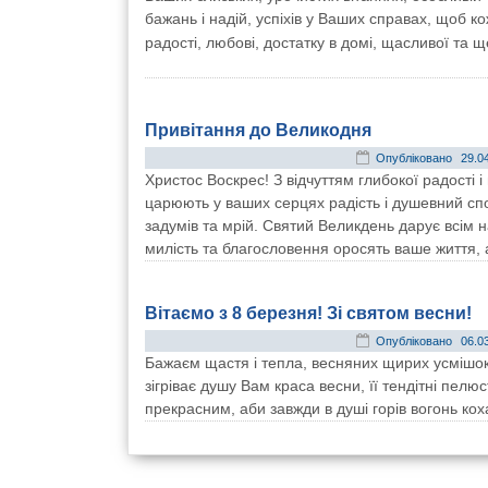
бажань і надій, успіхів у Ваших справах, щоб
радості, любові, достатку в домі, щасливої та 
Привітання до Великодня
Опубліковано
29.0
Христос Воскрес! З відчуттям глибокої радості
царюють у ваших серцях радість і душевний спок
задумів та мрій. Святий Великдень дарує всім н
милість та благословення оросять ваше життя, 
Вітаємо з 8 березня! Зі святом весни!
Опубліковано
06.0
Бажаєм щастя і тепла, весняних щирих усмішок,
зігріває душу Вам краса весни, її тендітні пе
прекрасним, аби завжди в душі горів вогонь кох