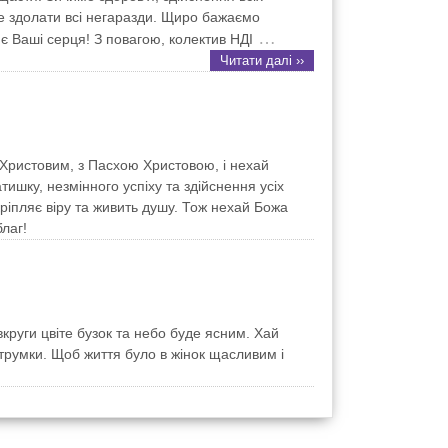
же здолати всі негаразди. Щиро бажаємо
…
ює Ваші серця! З повагою, колектив НДІ
Читати далі ››
 Христовим, з Пасхою Христовою, і нехай
ишку, незмінного успіху та здійснення усіх
кріпляє віру та живить душу. Тож нехай Божа
лаг!
круги цвіте бузок та небо буде ясним. Хай
струмки. Щоб життя було в жінок щасливим і