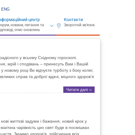
ENG
нформаційний центр
Контакти
адісного у всьому Східному гороскопі.
ня, мрій і сподівань – принесуть Вам і Вашій
 новому році Ви відчуєте турботу з боку колег,
великих справ та доброї вдачі, міцного здоров’я
Читати далі ››
нові життєві задуми і бажання, новий крок у
магічна чарівність цих свят буде в посмішках
 щастя. Зичимо здоров’я, здійснення всіх