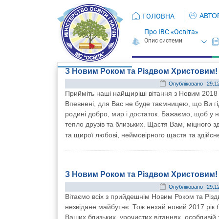
АВТО
ГОЛОВНА
Про ІВС «Освіта»
З Новим Роком та Різдвом Христовим!
Опубліковано
29.1
Прийміть наші найщиріші вітання з Новим 2018 
Впевнені, для Вас не буде таємницею, що Ви гід
родині добро, мир і достаток. Бажаємо, щоб у н
тепло друзів та близьких. Щастя Вам, міцного з
та щирої любові, неймовірного щастя та здійсне
З Новим Роком та Різдвом Христовим!
Опубліковано
29.1
Вітаємо всіх з прийдешнім Новим Роком та Різдв
незвідане майбутнє. Тож нехай новий 2017 рік 
Ваших близьких, урочистих вітаннях, особливій т