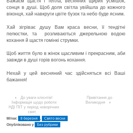
Бажаєм щастя і тепла, весняних щирих усмішок,
сонця в душі. Щоб доля світла увійшла до кожного
віконця, хай навкруги цвіте бузок та небо буде ясним.
Хай зігріває душу Вам краса весни, її тендітні
пелюстки, та розливаються джерельною водою
кохання й щастя гомінкі струмки.
Щоб життя було в жінок щасливим і прекрасним, аби
завжди в душі горів вогонь кохання.
Нехай у цей весняний час здійсняться всі Ваші
бажання!
‹
До уваги клієнтів!
Привітання до
Інформація щодо роботи
Великодня
›
НДІ ПІТ у період новорічних
свят.
Мітки:
8 березня
,
Cвято весни
Опубліковано у
Без рубрики