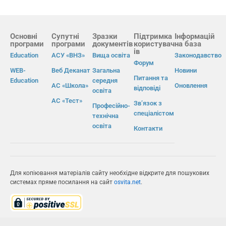
Основні
Супутні
Зразки
Підтримка
Інформацій
програми
програми
документів
користувач
на база
ів
Education
АСУ «ВНЗ»
Вища освіта
Законодавство
Форум
WEB-
Веб Деканат
Загальна
Новини
Питання та
Education
середня
АС «Школа»
Оновлення
відповіді
освіта
АС «Тест»
Зв’язок з
Професійно-
спеціалістом
технічна
освіта
Контакти
Для копіювання матеріалів сайту необхідне відкрите для пошукових
системах пряме посилання на сайт
osvita.net
.
© Інформаційно-виробнича система «Освіта» 2026.