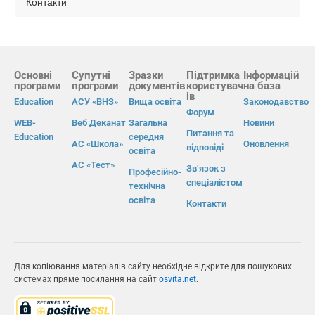
Контакти
Основні
Супутні
Зразки
Підтримка
Інформацій
програми
програми
документів
користувач
на база
ів
Education
АСУ «ВНЗ»
Вища освіта
Законодавство
Форум
WEB-
Веб Деканат
Загальна
Новини
Питання та
Education
середня
АС «Школа»
Оновлення
відповіді
освіта
АС «Тест»
Зв’язок з
Професійно-
спеціалістом
технічна
освіта
Контакти
Для копіювання матеріалів сайту необхідне відкрите для пошукових
системах пряме посилання на сайт
osvita.net
.