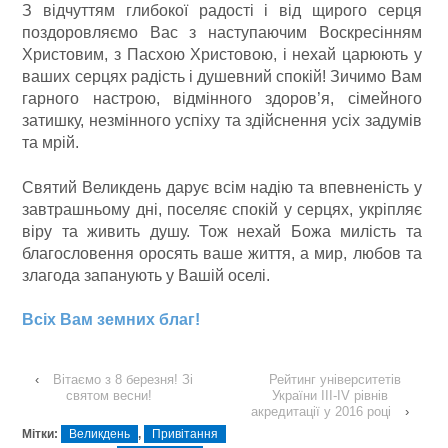
З відчуттям глибокої радості і від щирого серця
поздоровляємо Вас з наступаючим Воскресінням
Христовим, з Пасхою Христовою, і нехай царюють у
ваших серцях радість і душевний спокій! Зичимо Вам
гарного настрою, відмінного здоров’я, сімейного
затишку, незмінного успіху та здійснення усіх задумів
та мрій.
Святий Великдень дарує всім надію та впевненість у
завтрашньому дні, поселяє спокій у серцях, укріпляє
віру та живить душу. Тож нехай Божа милість та
благословення оросять ваше життя, а мир, любов та
злагода запанують у Вашій оселі.
Всіх Вам земних благ!
‹
Вітаємо з 8 березня! Зі
Рейтинг університетів
святом весни!
України III-IV рівнів
акредитації у 2016 році
›
Мітки:
Великдень
,
Привітання