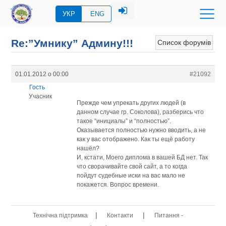
УКР
ENG
Re:”Умнику” Админу!!!
Список форумів
01.01.2012 о 00:00
#21092
Гость
Учасник
Прежде чем упрекать других людей (в
данном случае гр. Соколова), разберись что
такое “инициалы” и “полностью”.
Оказывается полностью нужно вводить, а не
как у вас отображено. Как ты ещё работу
нашёл?
И, кстати, Моего диплома в вашей БД нет. Так
что сворачивайте свой сайт, а то когда
пойдут судебные иски на вас мало не
покажется. Вопрос времени.
|
|
Технічна підтримка
Контакти
Питання -