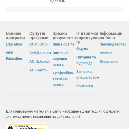
відповідь
Основні
Супутні
Зразки
Підтримка
Інформацій
програми
програми
документів
користувач
на база
ів
Education
АСУ «ВНЗ»
Вища освіта
Законодавство
Форум
WEB-
Веб Деканат
Загальна
Новини
Питання та
Education
середня
АС «Школа»
Оновлення
відповіді
освіта
АС «Тест»
Зв’язок з
Професійно-
спеціалістом
технічна
освіта
Контакти
Для копіювання матеріалів сайту необхідне відкрите для пошукових
системах пряме посилання на сайт
osvita.net
.