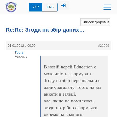
УКР
ENG
Список форумів
Re:Re: Згода на збір даних…
01.01.2012 о 00:00
#21999
Гость
Учасник
В новій версії Eduсation є
можливість сформувати
Згоду на збір персональних
даних загальну, тобто на всі
анкети в заявці,
але, якщо не помиляюсь,
згоди потрібно оформляти
окремо на кожного