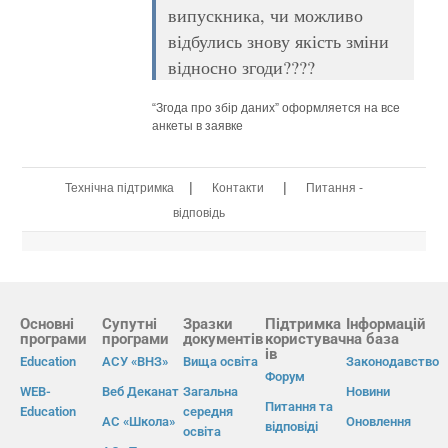
випускника, чи можливо
відбулись знову якість зміни
відносно згоди????
“Згода про збір даних” оформляется на все
анкеты в заявке
|
|
Технічна підтримка
Контакти
Питання -
відповідь
Основні
Супутні
Зразки
Підтримка
Інформацій
програми
програми
документів
користувач
на база
ів
Education
АСУ «ВНЗ»
Вища освіта
Законодавство
Форум
WEB-
Веб Деканат
Загальна
Новини
Питання та
Education
середня
АС «Школа»
Оновлення
відповіді
освіта