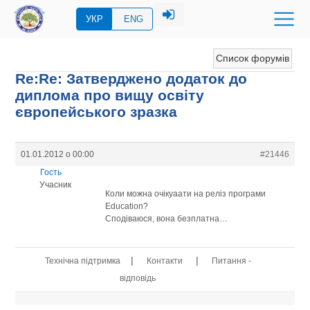
УКР
ENG
Список форумів
Re:Re: Затверджено додаток до
диплома про вищу освіту
європейського зразка
01.01.2012 о 00:00
#21446
Гость
Учасник
Коли можна очікуаати на реліз програми
Education?
Сподіваюся, вона безплатна…
|
|
Технічна підтримка
Контакти
Питання -
відповідь