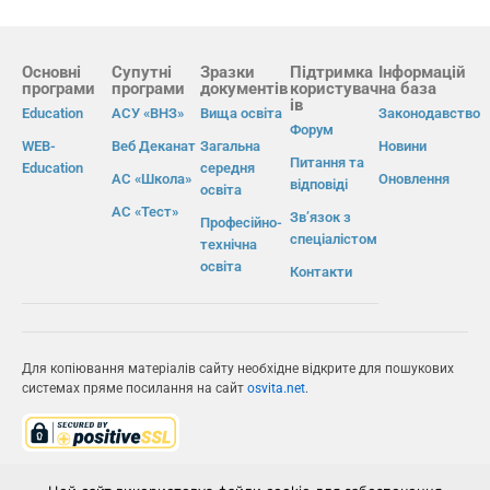
Основні
Супутні
Зразки
Підтримка
Інформацій
програми
програми
документів
користувач
на база
ів
Education
АСУ «ВНЗ»
Вища освіта
Законодавство
Форум
WEB-
Веб Деканат
Загальна
Новини
Питання та
Education
середня
АС «Школа»
Оновлення
відповіді
освіта
АС «Тест»
Зв’язок з
Професійно-
спеціалістом
технічна
освіта
Контакти
Для копіювання матеріалів сайту необхідне відкрите для пошукових
системах пряме посилання на сайт
osvita.net
.
© Інформаційно-виробнича система «Освіта» 2026.