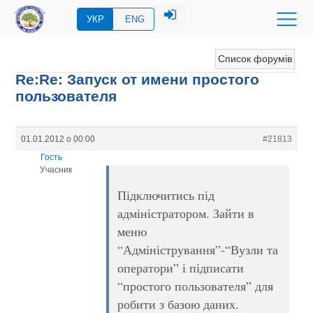
УКР
ENG
Список форумів
Re:Re: Запуск от имени простого
пользователя
01.01.2012 о 00:00
#21813
Гость
Учасник
Підключитись під
адміністратором. Зайти в
меню
“Адміністрування”-“Вузли та
оператори” і підписати
“простого пользователя” для
робити з базою даних.