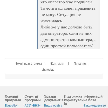
что оператор уже подписан.
То есть ваш совет применить
не могу. Ситуация не
изменилась.
Либо же у нас должно быть
два оператора: один из них
администратор компьютера, а
один простой пользователь?
|
|
Технічна підтримка
Контакти
Питання -
відповідь
Основні
Супутні
Зразки
Підтримка
Інформацій
програми
програми
документів
користувач
на база
ів
Education
АСУ «ВНЗ»
Вища освіта
Законодавство