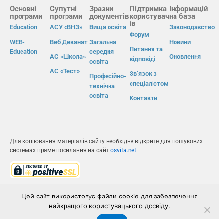
Основні
Супутні
Зразки
Підтримка
Інформацій
програми
програми
документів
користувач
на база
ів
Education
АСУ «ВНЗ»
Вища освіта
Законодавство
Форум
WEB-
Веб Деканат
Загальна
Новини
Питання та
Education
середня
АС «Школа»
Оновлення
відповіді
освіта
АС «Тест»
Зв’язок з
Професійно-
спеціалістом
технічна
освіта
Контакти
Для копіювання матеріалів сайту необхідне відкрите для пошукових
системах пряме посилання на сайт
osvita.net
.
© Інформаційно-виробнича система «Освіта» 2026.
Цей сайт використовує файли cookie для забезпечення
найкращого користувацького досвіду.
ІВС «ОСВІТА»