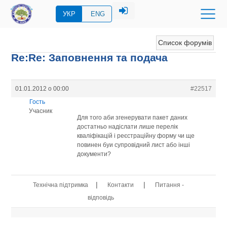
УКР
ENG
Список форумів
Re:Re: Заповнення та подача
01.01.2012 о 00:00
#22517
Гость
Учасник
Для того аби згенерувати пакет даних
достатньо надіслати лише перелік
кваліфікацій і реєстраційну форму чи ще
повинен буи супровідний лист або інші
документи?
|
|
Технічна підтримка
Контакти
Питання -
відповідь