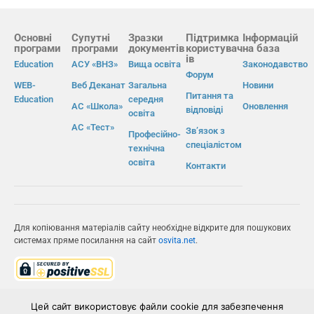
Основні
Супутні
Зразки
Підтримка
Інформацій
програми
програми
документів
користувач
на база
ів
Education
АСУ «ВНЗ»
Вища освіта
Законодавство
Форум
WEB-
Веб Деканат
Загальна
Новини
Питання та
Education
середня
АС «Школа»
Оновлення
відповіді
освіта
АС «Тест»
Зв’язок з
Професійно-
спеціалістом
технічна
освіта
Контакти
Для копіювання матеріалів сайту необхідне відкрите для пошукових
системах пряме посилання на сайт
osvita.net
.
© Інформаційно-виробнича система «Освіта» 2026.
Цей сайт використовує файли cookie для забезпечення