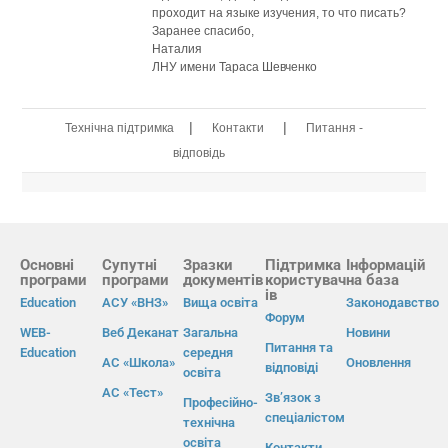
проходит на языке изучения, то что писать?
Заранее спасибо,
Наталия
ЛНУ имени Тараса Шевченко
|
|
Технічна підтримка
Контакти
Питання -
відповідь
Основні
Супутні
Зразки
Підтримка
Інформацій
програми
програми
документів
користувач
на база
ів
Education
АСУ «ВНЗ»
Вища освіта
Законодавство
Форум
WEB-
Веб Деканат
Загальна
Новини
Питання та
Education
середня
АС «Школа»
Оновлення
відповіді
освіта
АС «Тест»
Зв’язок з
Професійно-
спеціалістом
технічна
освіта
Контакти