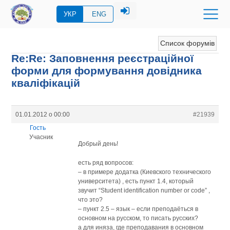
УКР
ENG
Список форумів
Re:Re: Заповнення реєстраційної
форми для формування довідника
кваліфікацій
01.01.2012 о 00:00
#21939
Гость
Учасник
Добрый день!
есть ряд вопросов:
– в примере додатка (Киевского технического
университета) , есть пункт 1.4, который
звучит “Student identification number or code” ,
что это?
– пункт 2.5 – язык – если преподаёться в
основном на русском, то писать русских?
а для иняза, где преподавания в основном