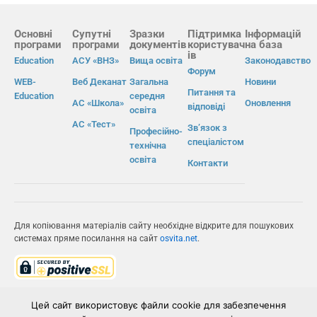
Основні
Супутні
Зразки
Підтримка
Інформацій
програми
програми
документів
користувач
на база
ів
Education
АСУ «ВНЗ»
Вища освіта
Законодавство
Форум
WEB-
Веб Деканат
Загальна
Новини
Питання та
Education
середня
АС «Школа»
Оновлення
відповіді
освіта
АС «Тест»
Зв’язок з
Професійно-
спеціалістом
технічна
освіта
Контакти
Для копіювання матеріалів сайту необхідне відкрите для пошукових
системах пряме посилання на сайт
osvita.net
.
© Інформаційно-виробнича система «Освіта» 2026.
Цей сайт використовує файли cookie для забезпечення