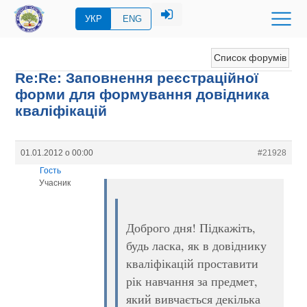
УКР
ENG
Список форумів
Re:Re: Заповнення реєстраційної
форми для формування довідника
кваліфікацій
01.01.2012 о 00:00
#21928
Гость
Учасник
Доброго дня! Підкажіть,
будь ласка, як в довіднику
кваліфікацій проставити
рік навчання за предмет,
який вивчається декілька