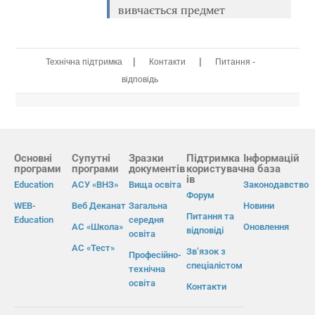
вивчається предмет
|
|
Технічна підтримка
Контакти
Питання -
відповідь
Основні
Супутні
Зразки
Підтримка
Інформацій
програми
програми
документів
користувач
на база
ів
Education
АСУ «ВНЗ»
Вища освіта
Законодавство
Форум
WEB-
Веб Деканат
Загальна
Новини
Питання та
Education
середня
АС «Школа»
Оновлення
відповіді
освіта
АС «Тест»
Зв’язок з
Професійно-
спеціалістом
технічна
освіта
Контакти