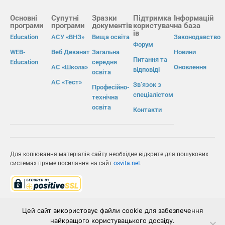
Основні
Супутні
Зразки
Підтримка
Інформацій
програми
програми
документів
користувач
на база
ів
Education
АСУ «ВНЗ»
Вища освіта
Законодавство
Форум
WEB-
Веб Деканат
Загальна
Новини
Питання та
Education
середня
АС «Школа»
Оновлення
відповіді
освіта
АС «Тест»
Зв’язок з
Професійно-
спеціалістом
технічна
освіта
Контакти
Для копіювання матеріалів сайту необхідне відкрите для пошукових
системах пряме посилання на сайт
osvita.net
.
© Інформаційно-виробнича система «Освіта» 2026.
Цей сайт використовує файли cookie для забезпечення
найкращого користувацького досвіду.