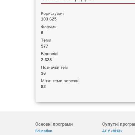
Користувачі
103 625
Форуми
6
Теми
577
Відповіді
2 323
Позначки тем
36
Мітки теми порожні
82
Основні програми
Супутні прогр
Education
АСУ «ВНЗ»