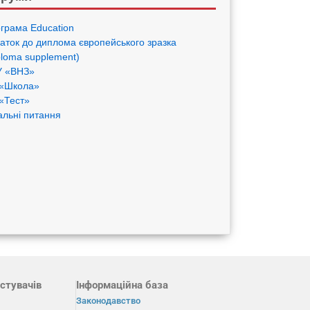
грама Eduсation
аток до диплома європейського зразка
ploma supplement)
 «ВНЗ»
«Школа»
«Тест»
альні питання
стувачів
Інформаційна база
Законодавство