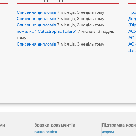
Списання дипломів
7 місяців, 3 неділь тому
Про
Списання дипломів
7 місяців, 3 неділь тому
Дод
Списання дипломів
7 місяців, 3 неділь тому
(Di
помилка ” Catastrophic failure”
7 місяців, 3 неділь
АСУ
тому
АС 
Списання дипломів
7 місяців, 3 неділь тому
АС 
Заг
ами
Зразки документів
Підтримка кори
Вища освіта
Форум