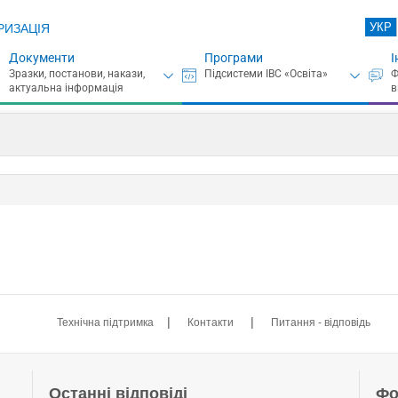
УКР
РИЗАЦІЯ
Документи
Програми
І
|
|
Технічна підтримка
Контакти
Питання - відповідь
Останні відповіді
Фо