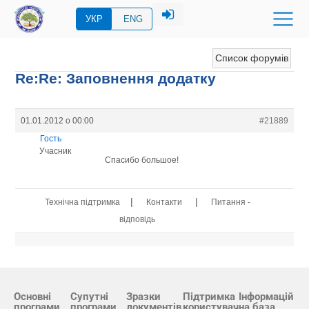
УКР
ENG
Список форумів
Re:Re: Заповнення додатку
01.01.2012 о 00:00
#21889
Гость
Учасник
Спасибо большое!
|
|
Технічна підтримка
Контакти
Питання -
відповідь
Основні
Супутні
Зразки
Підтримка
Інформацій
програми
програми
документів
користувач
на база