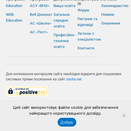
ів
Education
АСУ «ВНЗ»
Вища освіта
Законодавство
Форум
WEB-
Веб Деканат
Загальна
Новини
Питання та
Education
середня
АС «Школа»
Оновлення
відповіді
освіта
АС «Тест»
Зв’язок з
Професійно-
спеціалістом
технічна
освіта
Контакти
Для копіювання матеріалів сайту необхідне відкрите для пошукових
системах пряме посилання на сайт
osvita.net
.
© Інформаційно-виробнича система «Освіта» 2026.
Цей сайт використовує файли cookie для забезпечення
ІВС «ОСВІТА»
найкращого користувацького досвіду.
Добре